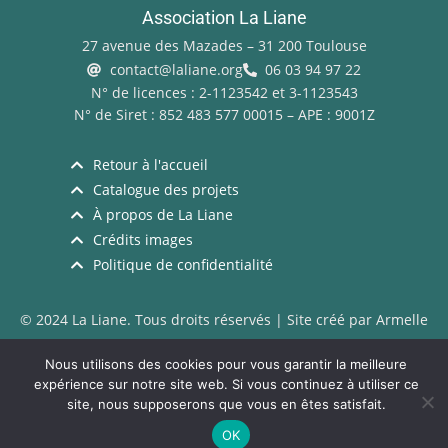
Association La Liane
27 avenue des Mazades – 31 200 Toulouse
contact@laliane.org
06 03 94 97 22
N° de licences : 2-1123542 et 3-1123543
N° de Siret : 852 483 577 00015 – APE : 9001Z
Retour à l'accueil
Catalogue des projets
À propos de La Liane
Crédits images
Politique de confidentialité
© 2024 La Liane. Tous droits réservés | Site créé par Armelle
Loiseau – Illustrations
Hélène Copin
Nous utilisons des cookies pour vous garantir la meilleure
expérience sur notre site web. Si vous continuez à utiliser ce
site, nous supposerons que vous en êtes satisfait.
OK