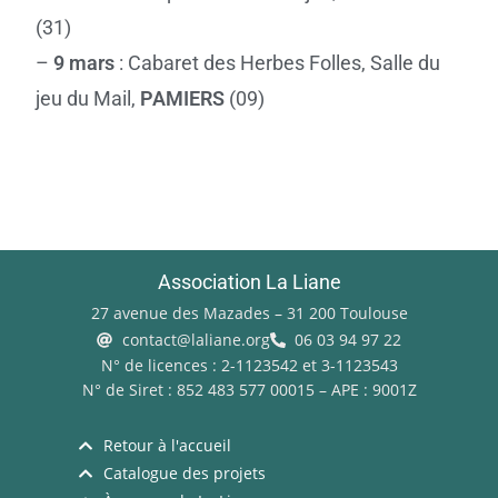
(31)
–
9 mars
: Cabaret des Herbes Folles, Salle du
jeu du Mail,
PAMIERS
(09)
Association La Liane
27 avenue des Mazades – 31 200 Toulouse
contact@laliane.org
06 03 94 97 22
N° de licences : 2-1123542 et 3-1123543
N° de Siret : 852 483 577 00015 – APE : 9001Z
Retour à l'accueil
Catalogue des projets